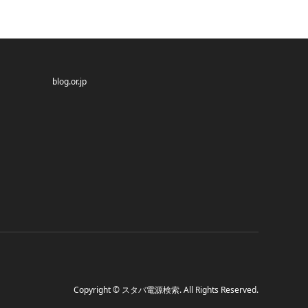
blog.or.jp
Copyright
©
スタバ電源検索
. All Rights Reserved.