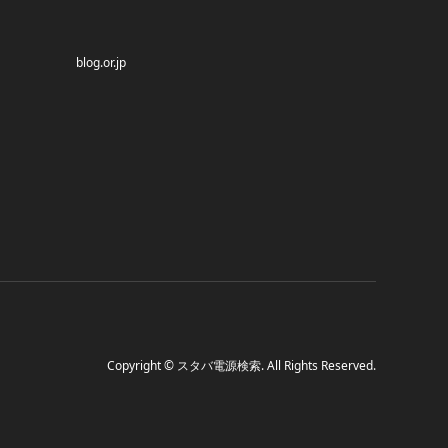
blog.or.jp
Copyright
©
スタバ電源検索
. All Rights Reserved.