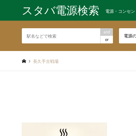
スタバ電源検索
電源・コンセン
and
電源
or
長久手古戦場