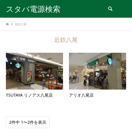
スタバ電源検索
検索
近鉄八尾
近鉄八尾
TSUTAYA リノアス八尾店
アリオ八尾店
2件中 1〜2件を表示