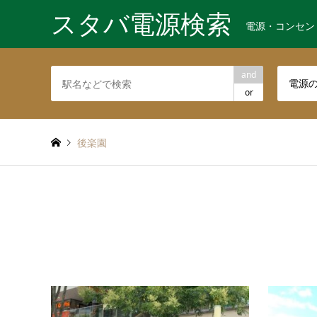
スタバ電源検索
電源・コンセン
and
電源
or
後楽園