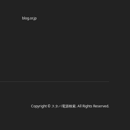
blog.or.jp
Copyright
©
スタバ電源検索
. All Rights Reserved.