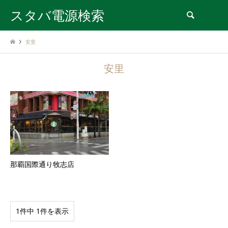
スタバ電源検索
検索
安里
安里
那覇国際通り牧志店
1件中 1件を表示