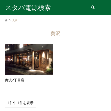
スタバ電源検索
検索
奥沢
奥沢
奥沢2丁目店
1件中 1件を表示