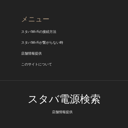
メニュー
スタバWi-Fiの接続方法
スタバWi-Fiが繋がらない時
店舗情報提供
このサイトについて
スタバ電源検索
店舗情報提供