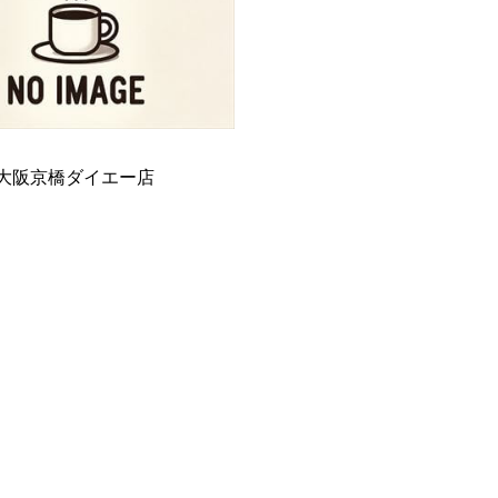
大阪京橋ダイエー店