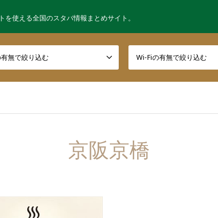
トを使える全国のスタバ情報まとめサイト。
の有無で絞り込む
Wi-Fiの有無で絞り込む
京阪京橋