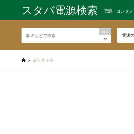
スタバ電源検索
電源・コンセン
and
電源
or
京王八王子