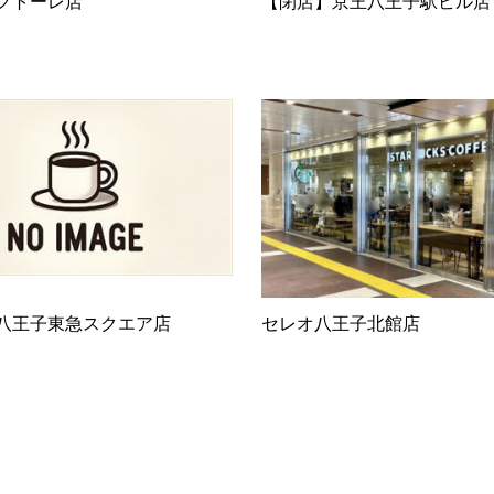
クトーレ店
【閉店】京王八王子駅ビル店
八王子東急スクエア店
セレオ八王子北館店