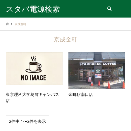
スタバ電源検索
検索
京成金町
京成金町
東京理科大学葛飾キャンパス
金町駅南口店
店
2件中 1〜2件を表示