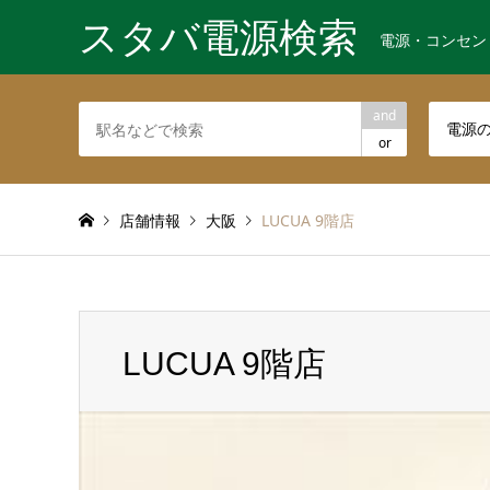
スタバ電源検索
電源・コンセン
and
電源
or
店舗情報
大阪
LUCUA 9階店
LUCUA 9階店