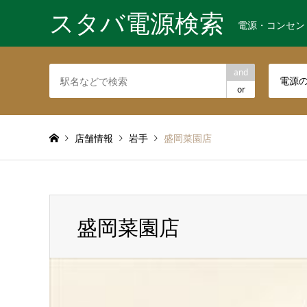
スタバ電源検索
電源・コンセン
and
電源
or
店舗情報
岩手
盛岡菜園店
盛岡菜園店