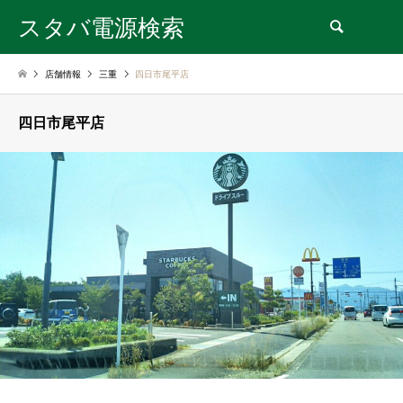
スタバ電源検索
検索
店舗情報
三重
四日市尾平店
四日市尾平店