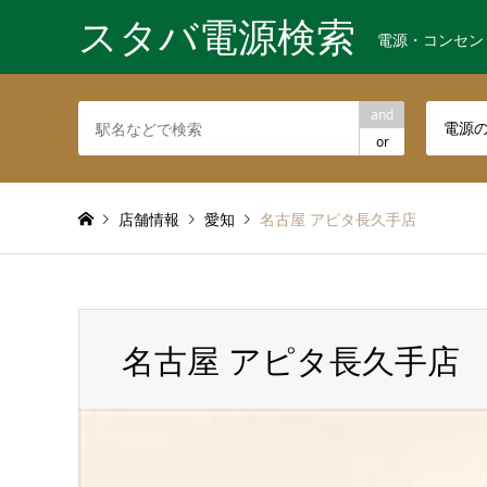
スタバ電源検索
電源・コンセン
and
電源
or
店舗情報
愛知
名古屋 アピタ長久手店
名古屋 アピタ長久手店