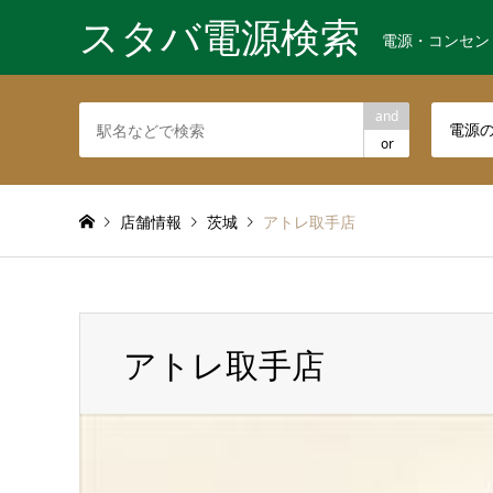
スタバ電源検索
電源・コンセン
and
電源
or
店舗情報
茨城
アトレ取手店
アトレ取手店