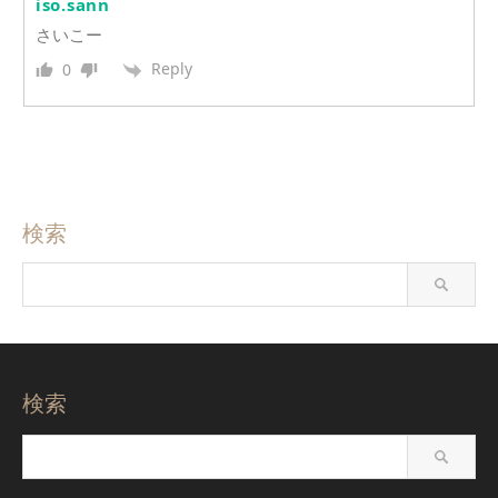
iso.sann
さいこー
Reply
0
検索
検索