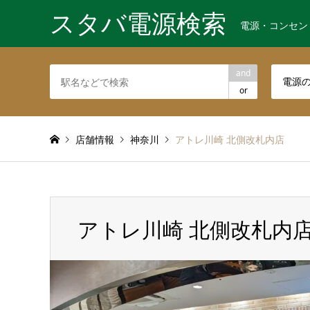
スタバ電源検索
電源・コンセン
and
電源
or
店舗情報
神奈川
アトレ川崎 北側改札内店
アトレ川崎 北側改札内