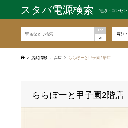
スタバ電源検索
電源・コンセン
and
電源
or
店舗情報
兵庫
ららぽーと甲子園2階店
ららぽーと甲子園2階店